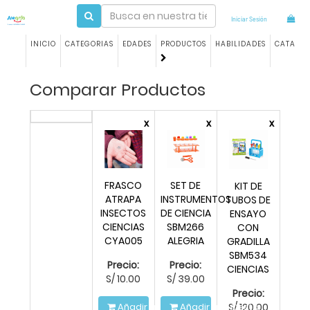
Iniciar Sesión
INICIO
CATEGORIAS
EDADES
PRODUCTOS
HABILIDADES
CATALO
Comparar Productos
x
x
x
FRASCO
SET DE
KIT DE
ATRAPA
INSTRUMENTOS
TUBOS DE
INSECTOS
DE CIENCIA
ENSAYO
CIENCIAS
SBM266
CON
CYA005
ALEGRIA
GRADILLA
SBM534
Precio:
Precio:
CIENCIAS
S/
10.00
S/
39.00
Precio:
S/
120.00
Añadir a la Cesta
Añadir a la Cesta