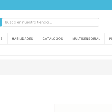
ndizaje, tu emoción
OS
HABILIDADES
CATALOGOS
MULTISENSORIAL
P