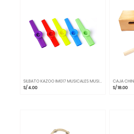
INSTRUMENTOS
MUSICALES
MIS
PRIMEROS
JUEGOS
ARTE
Y
CREATIVIDAD
ASIENTOS
Y
PUFS
SILBATO KAZOO IM017 MUSICALES MUSICALES KIDDYS HOUSE
CAMINADORES
S/
4.00
S/
18.00
Y
RODADORES
JUEGOS
DE
CIENCIAS
JUEGOS
DE