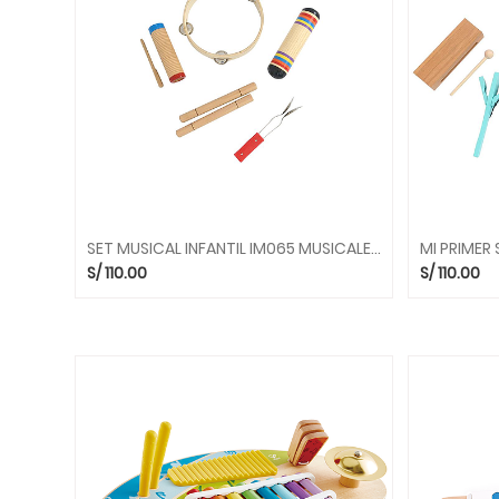
CONSTRUCCION
JUEGOS
DE
EQUILIBRIO
JUEGOS
DE
LENGUAJE
JUEGOS
DE
SET MUSICAL INFANTIL IM065 MUSICALES DIDACTICA
PSICOMOTRICIDAD
S/
110.00
S/
110.00
JUEGOS
DE
RAZONAMIENTO
LIBROS
Y
CUENTOS
MOTRICIDAD
FINA