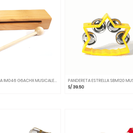
CAJA CHINA IM046 G6ACHX MUSICALES CHI XING
S/
39.50