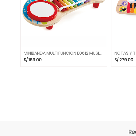
PELOTAS
PISCINAS
DE
PELOTAS
NECESIDADES
ESPECIALES
COLCHONETAS
MINIBANDA MULTIFUNCION E0612 MUSICALES HAPE
Y
S/
169.00
S/
279.00
TAPICES
Re