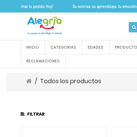
¡Haz tu pedido Hoy! Su sonrisa, su apre
CATEGORÍA
DE
PRODUCTO
Todos
INICIO
CATEGORIAS
EDADES
PRODUCT
los
productos
RECLAMACIONES
ALFOMBRAS
Y
TAPETES
/
Todos los productos
OUTLET
FLEXIPISOS
JUEGOS
DE
FILTRAR
ROLES
JUEGOS
SENSORIALES