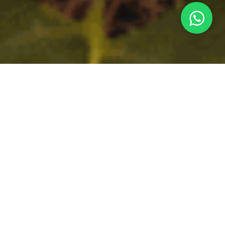
El juego es una actividad innata en el niño que
no solo le sirve como recurso recreativo sino
también como herramienta para el
aprendizaje. Jugando exploran el mundo,
experimentan, aciertan y se equivocan y qué
mejor que la naturaleza para ofrecerles una
infinidad de posibilidades para explorar.
"El Juego es la forma más elevada de