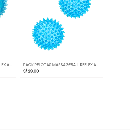
PACK PELOTAS MASSAGEBALL REFLEX AZUL X 2PZS 9CM 97.72 GYMNIC
PACK PELOTAS MASSAGEBALL REFLEX AZUL X 2PZS 6CM 97.70 GYMNIC
S/
29.00