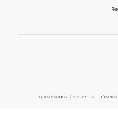
PELOTAS
PELOTAS
Re
Y
AROS
DE
PRENSIÓN
PELOTAS
DE
ESTIMULACION
PELOTAS
PARA
PISCINAS
SALTARINES
PISCINAS
DE
PELOTAS
QUIENES SOMOS
SHOWROOM
TÉRMINOS
NECESIDADES
ESPECIALES
COLCHONETAS
Y