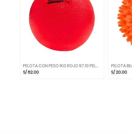
CONSTRUCCION
JUEGOS
DE
EQUILIBRIO
JUEGOS
DE
LENGUAJE
JUEGOS
DE
PELOTA CON PESO 1KG ROJO 97.10 PELOTAS GYMNIC
PSICOMOTRICIDAD
S/
62.00
S/
20.00
JUEGOS
DE
RAZONAMIENTO
LIBROS
Y
CUENTOS
MOTRICIDAD
FINA