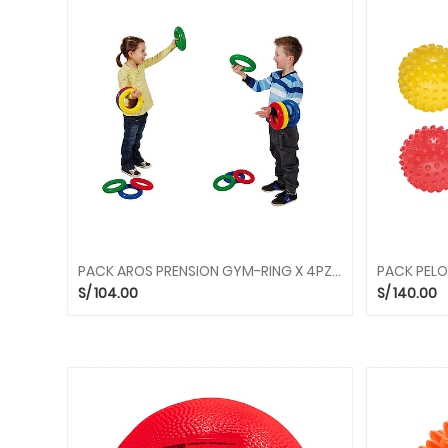
INSTRUMENTOS
MUSICALES
MIS
PRIMEROS
JUEGOS
ARTE
Y
CREATIVIDAD
ASIENTOS
Y
PUFS
PACK AROS PRENSION GYM-RING X 4PZS 80.93 PELOTAS GYMNIC
CAMINADORES
S/
104.00
S/
140.00
Y
RODADORES
JUEGOS
DE
CIENCIAS
JUEGOS
DE