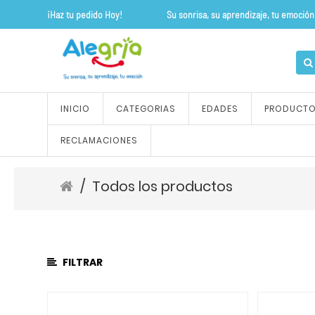
¡Haz tu pedido Hoy! Su sonrisa, su apre
CATEGORÍA
DE
PRODUCTO
Todos
INICIO
CATEGORIAS
EDADES
PRODUCT
los
productos
RECLAMACIONES
ALFOMBRAS
Y
TAPETES
/
Todos los productos
OUTLET
FLEXIPISOS
JUEGOS
DE
FILTRAR
ROLES
JUEGOS
SENSORIALES