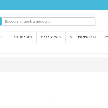
ndizaje, tu emoción
OS
HABILIDADES
CATALOGOS
MULTISENSORIAL
P