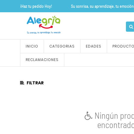
¡Haz tu pedido Hoy! Su sonrisa, su apre
CATEGORÍA
DE
PRODUCTO
Todos
INICIO
CATEGORIAS
EDADES
PRODUCT
los
productos
RECLAMACIONES
ALFOMBRAS
Y
TAPETES
FILTRAR
OUTLET
FLEXIPISOS
FLEXI
ALFOMBRAS
CON
Ningún pro
DISEÑOS
encontrado
FLEXI
PISOS