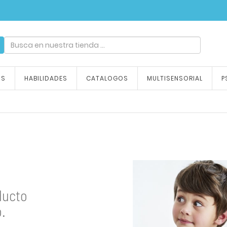
ndizaje, tu emoción
OS
HABILIDADES
CATALOGOS
MULTISENSORIAL
P
ducto
.