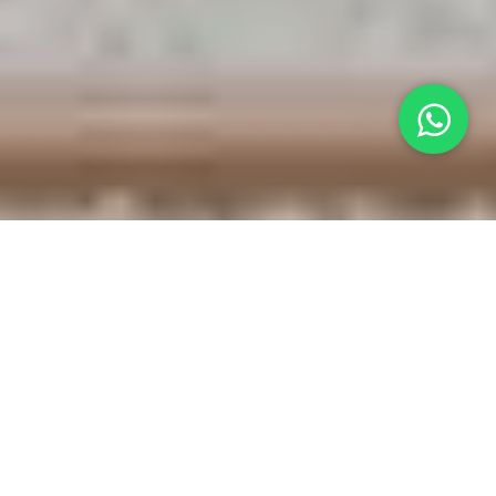
Juegos en casa para la familia
Nuestros hijos disfrutan a lo largo de su 
vida de distintas experiencias, muchas 
de ellas van marcando rasgos de su 