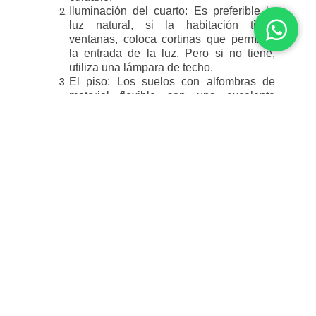
Iluminación del cuarto: Es preferible la
luz natural, si la habitación tiene
ventanas, coloca cortinas que permitan
la entrada de la luz. Pero si no tiene,
utiliza una lámpara de techo.
El piso: Los suelos con alfombras de
material flexible son una excelente
opción para decorar un cuarto de juegos,
con esto evitarás que se lastimen ya que
amortiguan las caídas o golpes.
Mobiliario: Los muebles a su altura nos
permiten mantener un orden en los
cuartos de juego, de esta manera el niño
tendrá a la mano sus juguetes a su
alcance que, después de usarlos, los
puede guardar sin ningún problema. Se
puede optar por un estante con
divisiones y cajas.
También es importante colocar una
mesa con una silla pequeña, para que
las utilicen al momento de realizar
juegos tranquilos, actividades artísticas,