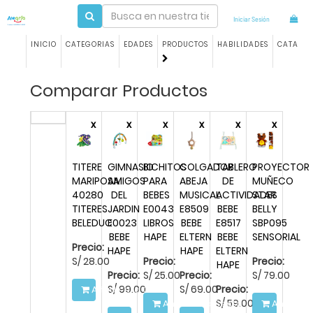
Iniciar Sesión
INICIO
CATEGORIAS
EDADES
PRODUCTOS
HABILIDADES
CATALO
Comparar Productos
x
x
x
x
x
x
TITERE
GIMNASIO
BICHITOS
COLGADOR
TABLERO
PROYECTOR
MARIPOSA
AMIGOS
PARA
ABEJA
DE
MUÑECO
40280
DEL
BEBES
MUSICAL
ACTIVIDADES
STAR
TITERES
JARDIN
E0043
E8509
BEBE
BELLY
BELEDUC
E0023
LIBROS
BEBE
E8517
SBP095
BEBE
HAPE
ELTERN
BEBE
SENSORIAL
Precio:
HAPE
HAPE
ELTERN
S/
28.00
Precio:
Precio:
HAPE
Precio:
S/
25.00
Precio:
S/
79.00
S/
99.00
S/
69.00
Precio:
Añadir a la Cesta
S/
59.00
Añadir a la Cesta
Añadir a 