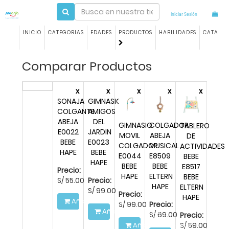
Iniciar Sesión
INICIO
CATEGORIAS
EDADES
PRODUCTOS
HABILIDADES
CATALO
Comparar Productos
x
x
x
x
x
SONAJA
GIMNASIO
COLGANTE
AMIGOS
ABEJA
DEL
GIMNASIO
COLGADOR
TABLERO
E0022
JARDIN
MOVIL
ABEJA
DE
BEBE
E0023
COLGADOR
MUSICAL
ACTIVIDADES
HAPE
BEBE
E0044
E8509
BEBE
HAPE
BEBE
BEBE
E8517
Precio:
HAPE
ELTERN
BEBE
S/
55.00
Precio:
HAPE
ELTERN
S/
99.00
Precio:
HAPE
Añadir a la Cesta
S/
99.00
Precio:
Añadir a la Cesta
S/
69.00
Precio:
S/
59.00
Añadir a la Cesta