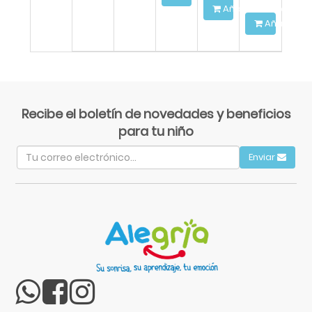
Añadir a la Cesta
Añadir a l
Recibe el boletín de novedades y beneficios
para tu niño
Enviar