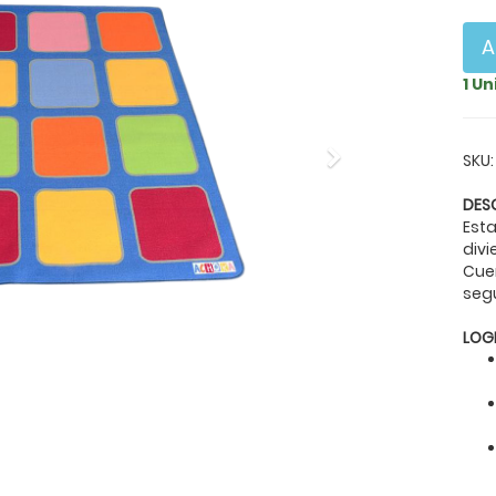
A
1 U
Next
SKU:
DES
Est
div
Cue
seg
LOG