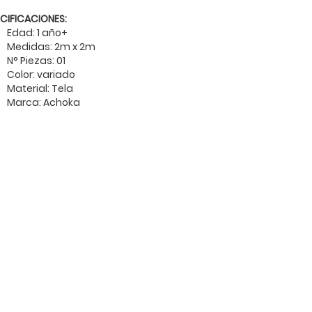
CIFICACIONES:
Edad: 1 año+
Medidas: 2m x 2m
N° Piezas: 01
Color: variado
Material: Tela
Marca: Achoka