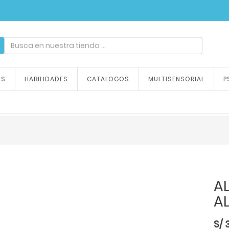
ndizaje, tu emoción
OS
HABILIDADES
CATALOGOS
MULTISENSORIAL
P
A
A
S/