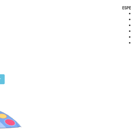
ESPE
r