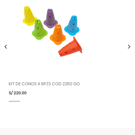
<
>
KIT DE CONOS X 6PZS COD 2250 GO
RO
S/
220.00
S/