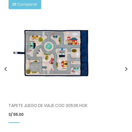
Comparar
<
>
TAPETE JUEGO DE VIAJE COD 30536 HOK
TA
S/
55.00
S/