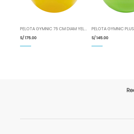
PELOTA GYMNIC 75 CM DIAM YELLOW COD 95.75 LDP
S/
175.00
S/
145.00
Re