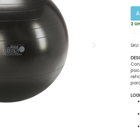
A
2 U
Next
SKU:
DES
Con
psic
reh
para
LOG