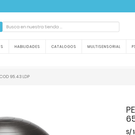
ndizaje, tu emoción
OS
HABILIDADES
CATALOGOS
MULTISENSORIAL
P
COD 95.43 LDP
P
6
S/