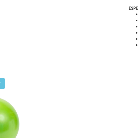
ESP
r