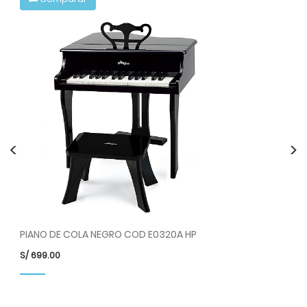
<
>
PIANO DE COLA NEGRO COD E0320A HP
SE
S/
699.00
S/