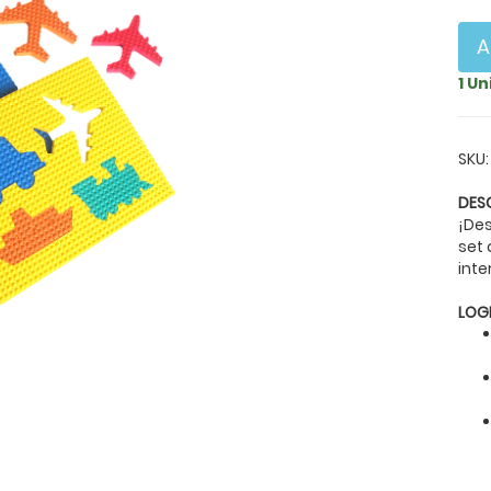
A
1 U
SKU:
DES
¡Des
set 
int
LOG