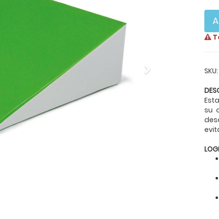
A
T
Next
SKU
DES
Esta
su 
des
evit
LOG