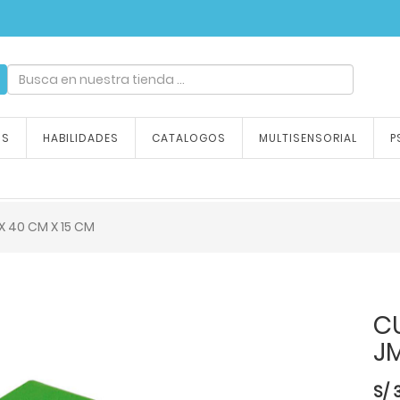
ndizaje, tu emoción
OS
HABILIDADES
CATALOGOS
MULTISENSORIAL
P
 40 CM X 15 CM
C
J
S/