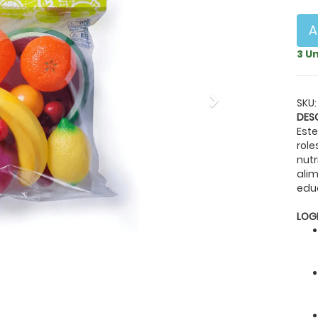
A
3 U
Next
SKU:
DES
Este
rol
nut
ali
educ
LOG