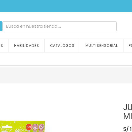
ndizaje, tu emoción
OS
HABILIDADES
CATALOGOS
MULTISENSORIAL
P
J
M
S/