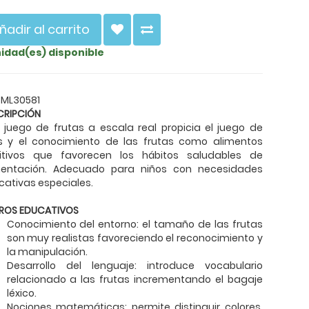
ñadir al carrito
nidad(es) disponible
 ML30581
CRIPCIÓN
 juego de frutas a escala real propicia el juego de
es y el conocimiento de las frutas como alimentos
ritivos que favorecen los hábitos saludables de
mentación. Adecuado para niños con necesidades
ativas especiales.
ROS EDUCATIVOS
Conocimiento del entorno: el tamaño de las frutas
son muy realistas favoreciendo el reconocimiento y
la manipulación.
Desarrollo del lenguaje: introduce vocabulario
relacionado a las frutas incrementando el bagaje
léxico.
Nociones matemáticas: permite distinguir colores,