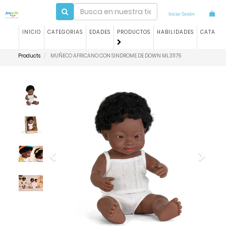
Iniciar Sesión
INICIO
CATEGORIAS
EDADES
PRODUCTOS
HABILIDADES
CATALO
Products
MUÑECO AFRICANO CON SINDROME DE DOWN ML31175
Previous
Next