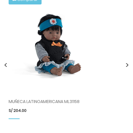
<
>
MUÑECA LATINOAMERICANA ML31158
MU
S/
204.00
S/