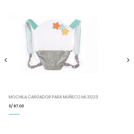
<
>
60
MOCHILA CARGADOR PARA MUÑECO ML31223
MU
S/
97.00
S/