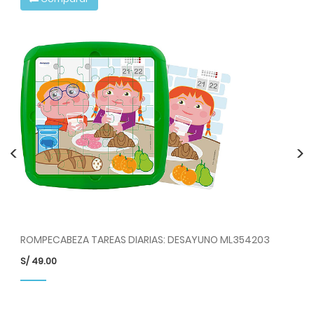
<
>
202
ROMPECABEZA TAREAS DIARIAS: DESAYUNO ML354203
RO
S/
49.00
S/