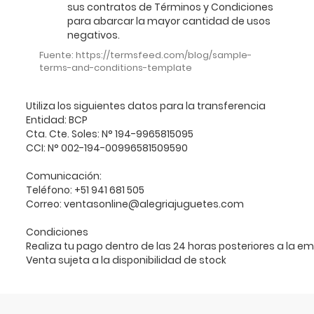
sus contratos de Términos y Condiciones
para abarcar la mayor cantidad de usos
negativos.
Fuente: https://termsfeed.com/blog/sample-
terms-and-conditions-template
Utiliza los siguientes datos para la transferencia

Entidad: BCP

Cta. Cte. Soles: N° 194-9965815095

CCI: N° 002-194-00996581509590

Comunicación: 

Teléfono: +51 941 681 505

Correo: ventasonline@alegriajuguetes.com

Condiciones

Realiza tu pago dentro de las 24 horas posteriores a la e
Venta sujeta a la disponibilidad de stock