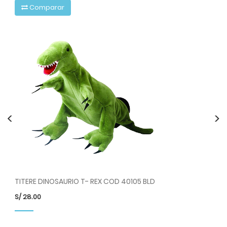
Comparar
<
>
TITERE DINOSAURIO T- REX COD 40105 BLD
TI
S/
28.00
S/