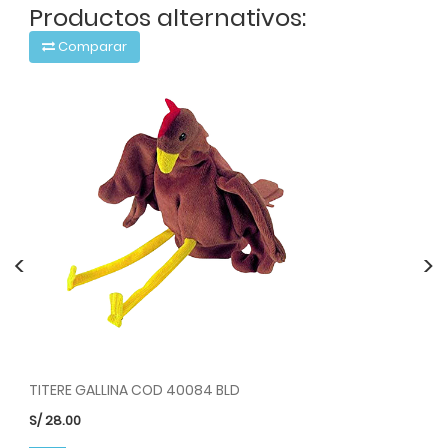
Productos alternativos:
Comparar
<
>
TITERE GALLINA COD 40084 BLD
TI
S/
28.00
S/