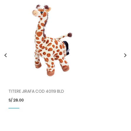
<
>
TITERE JIRAFA COD 40119 BLD
TI
S/
28.00
S/