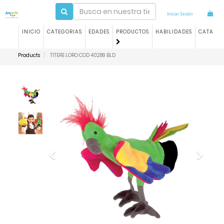
Iniciar Sesión
INICIO
CATEGORIAS
EDADES
PRODUCTOS
HABILIDADES
CATALO
Products
TITERE LORO COD 40289 BLD
Previous
Next